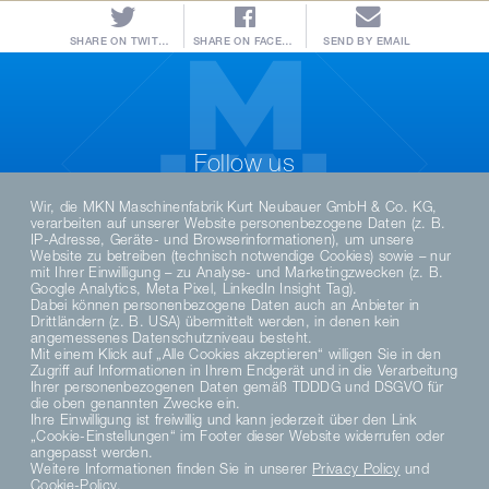
SHARE ON TWITTER
SHARE ON FACEBOOK
SEND BY EMAIL
Follow us
Wir, die MKN Maschinenfabrik Kurt Neubauer GmbH & Co. KG,
verarbeiten auf unserer Website personenbezogene Daten (z. B.
IP-Adresse, Geräte- und Browserinformationen), um unsere
Website zu betreiben (technisch notwendige Cookies) sowie – nur
mit Ihrer Einwilligung – zu Analyse- und Marketingzwecken (z. B.
Google Analytics, Meta Pixel, LinkedIn Insight Tag).
Dabei können personenbezogene Daten auch an Anbieter in
Drittländern (z. B. USA) übermittelt werden, in denen kein
angemessenes Datenschutzniveau besteht.
Mit einem Klick auf „Alle Cookies akzeptieren“ willigen Sie in den
Zugriff auf Informationen in Ihrem Endgerät und in die Verarbeitung
DE
Ihrer personenbezogenen Daten gemäß TDDDG und DSGVO für
die oben genannten Zwecke ein.
Ihre Einwilligung ist freiwillig und kann jederzeit über den Link
„Cookie-Einstellungen“ im Footer dieser Website widerrufen oder
PRIVACY POLICY
angepasst werden.
DATENSCHUTZERKLÄRUNG SOCIAL MEDIA
Weitere Informationen finden Sie in unserer
Privacy Policy
und
PRIVACY NOTICE
Cookie-Policy
.