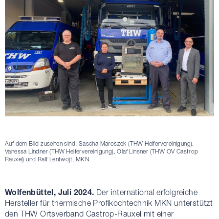
Auf dem Bild zusehen sind: Sascha Maroszek (THW Helfervereinigung),
Vanessa Lindner (THW Helfervereinigung), Olaf Linsner (THW OV Castrop
Rauxel) und Ralf Lentwojt, MKN
Wolfenbüttel, Juli 2024.
Der international erfolgreiche
Hersteller für thermische Profikochtechnik MKN unterstützt
den THW Ortsverband Castrop-Rauxel mit einer