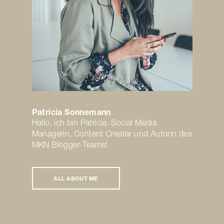
Patricia Sonnemann
Hallo, ich bin Patricia. Social Media
Managerin, Content Creater und Autorin des
MKN Blogger-Teams!
ALL ABOUT ME