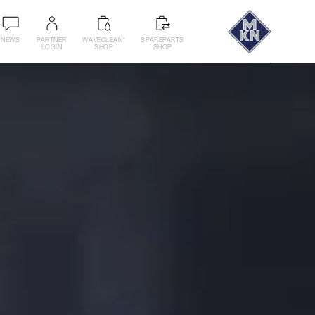
NEWS
PARTNER
WAVECLEAN
SPAREPARTS
®
LOGIN
SHOP
SHOP