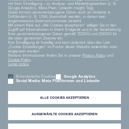
mit Ihrer Einwilligung – zu Analyse- und Marketingzwecken (z. B.
Google Analytics, Meta Pixel, LinkedIn Insight Tag).
Dabei können personenbezogene Daten auch an Anbieter in
Drittländern (z. B. USA) übermittelt werden, in denen kein
angemessenes Datenschutzniveau besteht.
Mit einem Klick auf „Alle Cookies akzeptieren“ willigen Sie in den
Zugriff auf Informationen in Ihrem Endgerät und in die Verarbeitung
DE
Ihrer personenbezogenen Daten gemäß TDDDG und DSGVO für
die oben genannten Zwecke ein.
Ihre Einwilligung ist freiwillig und kann jederzeit über den Link
„Cookie-Einstellungen“ im Footer dieser Website widerrufen oder
PRIVACY POLICY
angepasst werden.
DATENSCHUTZERKLÄRUNG SOCIAL MEDIA
Weitere Informationen finden Sie in unserer
Privacy Policy
und
Cookie-Policy
.
PRIVACY NOTICE
Legal notice
TERMS AND CONDITIONS
MATERIAL COMPLIANCE
Erforderliche Cookies
Google Analytics
HINWEISGEBERSYSTEM
Social Media: Meta Plattformen und Linkedin
COOKIE SETTINGS
CAREER
LEGAL NOTICE
ALLE COOKIES AKZEPTIEREN
PARTNER LOGIN
NEWSLETTER
DOWNLOAD
AUSGEWÄHLTE COOKIES AKZEPTIEREN
INFORMATION FOR EXTERNAL PARTNERS
USER MEDIA LIBRARY