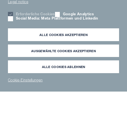
Legal notice
Erforderliche Cookies
Google Analytics
Social Media: Meta Plattformen und Linkedin
ALLE COOKIES AKZEPTIEREN
AUSGEWÄHLTE COOKIES AKZEPTIEREN
ALLE COOKIES ABLEHNEN
Salon 1900 – Keitum/Sylt
Gastronomie mit
Cookie-Einstellungen
Persönlichkeit
NEWS
PARTNER
WAVECLEAN
ERSATZTEILE
®
LOGIN
SHOP
SHOP