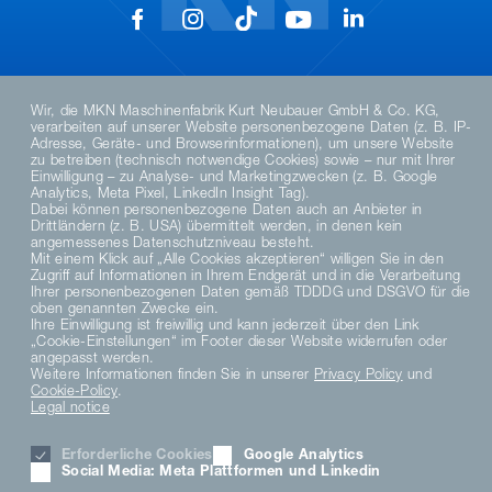
Wir, die MKN Maschinenfabrik Kurt Neubauer GmbH & Co. KG,
verarbeiten auf unserer Website personenbezogene Daten (z. B. IP-
Adresse, Geräte- und Browserinformationen), um unsere Website
zu betreiben (technisch notwendige Cookies) sowie – nur mit Ihrer
DE
Einwilligung – zu Analyse- und Marketingzwecken (z. B. Google
Analytics, Meta Pixel, LinkedIn Insight Tag).
Dabei können personenbezogene Daten auch an Anbieter in
Drittländern (z. B. USA) übermittelt werden, in denen kein
PRIVACY POLICY
angemessenes Datenschutzniveau besteht.
DATENSCHUTZERKLÄRUNG SOCIAL MEDIA
Mit einem Klick auf „Alle Cookies akzeptieren“ willigen Sie in den
Zugriff auf Informationen in Ihrem Endgerät und in die Verarbeitung
PRIVACY NOTICE
Ihrer personenbezogenen Daten gemäß TDDDG und DSGVO für die
TERMS AND CONDITIONS
oben genannten Zwecke ein.
MATERIAL COMPLIANCE
Ihre Einwilligung ist freiwillig und kann jederzeit über den Link
„Cookie-Einstellungen“ im Footer dieser Website widerrufen oder
HINWEISGEBERSYSTEM
angepasst werden.
COOKIE SETTINGS
Weitere Informationen finden Sie in unserer
Privacy Policy
und
CAREER
Cookie-Policy
.
Legal notice
LEGAL NOTICE
PARTNER LOGIN
Erforderliche Cookies
Google Analytics
NEWSLETTER
Social Media: Meta Plattformen und Linkedin
DOWNLOAD