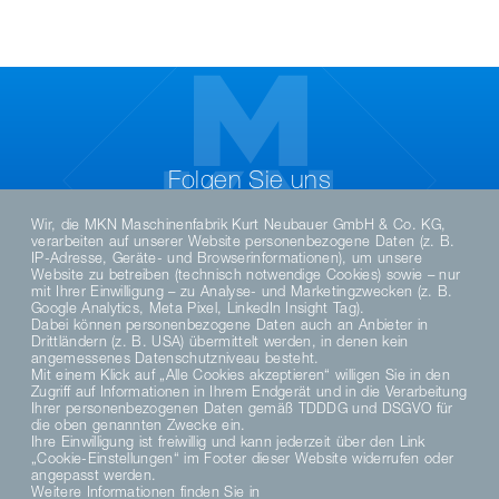
Folgen Sie uns
Wir, die MKN Maschinenfabrik Kurt Neubauer GmbH & Co. KG,
verarbeiten auf unserer Website personenbezogene Daten (z. B.
IP-Adresse, Geräte- und Browserinformationen), um unsere
Website zu betreiben (technisch notwendige Cookies) sowie – nur
mit Ihrer Einwilligung – zu Analyse- und Marketingzwecken (z. B.
Google Analytics, Meta Pixel, LinkedIn Insight Tag).
Dabei können personenbezogene Daten auch an Anbieter in
Drittländern (z. B. USA) übermittelt werden, in denen kein
angemessenes Datenschutzniveau besteht.
Mit einem Klick auf „Alle Cookies akzeptieren“ willigen Sie in den
Zugriff auf Informationen in Ihrem Endgerät und in die Verarbeitung
DE
EN
FR
Ihrer personenbezogenen Daten gemäß TDDDG und DSGVO für
die oben genannten Zwecke ein.
Ihre Einwilligung ist freiwillig und kann jederzeit über den Link
„Cookie-Einstellungen“ im Footer dieser Website widerrufen oder
DATENSCHUTZHINWEISE
angepasst werden.
DATENSCHUTZERKLÄRUNG SOCIAL MEDIA
Weitere Informationen finden Sie in