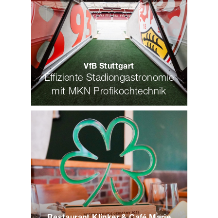
VfB Stuttgart
Effiziente Stadiongastronomie
mit MKN Profikochtechnik
Restaurant Klinker & Café Marie