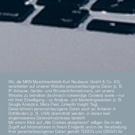
Wir, die MKN Maschinenfabrik Kurt Neubauer GmbH & Co. KG,
verarbeiten auf unserer Website personenbezogene Daten (z. B.
IP-Adresse, Geräte- und Browserinformationen), um unsere
Website zu betreiben (technisch notwendige Cookies) sowie – nur
mit Ihrer Einwilligung – zu Analyse- und Marketingzwecken (z. B.
Google Analytics, Meta Pixel, LinkedIn Insight Tag).
Dabei können personenbezogene Daten auch an Anbieter in
Drittländern (z. B. USA) übermittelt werden, in denen kein
angemessenes Datenschutzniveau besteht.
Mit einem Klick auf „Alle Cookies akzeptieren“ willigen Sie in den
Zugriff auf Informationen in Ihrem Endgerät und in die Verarbeitung
Ihrer personenbezogenen Daten gemäß TDDDG und DSGVO für