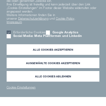
die oben genannten Zwecke ein.
Ihre Einwilligung ist freiwillig und kann jederzeit über den Link
„Cookie-Einstellungen“ im Footer dieser Website widerrufen oder
angepasst werden.
Weitere Informationen finden Sie in
unserer
Datenschutzerklärung
und
Cookie-Policy
.
Impressum
Erforderliche Cookies
Google Analytics
Social Media: Meta Plattformen und Linkedin
ALLE COOKIES AKZEPTIEREN
AUSGEWÄHLTE COOKIES AKZEPTIEREN
MKN Digital Kitchen
ALLE COOKIES ABLEHNEN
Erleben Sie Ihre
Cookie-Einstellungen
Profikochtechnik in 3D
NEWS
PARTNER
WAVECLEAN
ERSATZTEILE
®
LOGIN
SHOP
SHOP