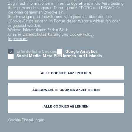
Zugriff auf Informationen in Ihrem Endgerät und in die Verarbeitung
Ihrer personenbezogenen Daten gemäß TDDDG und DSGVO für
die oben genannten Zwecke ein.
10. Rechtswahl und Gerichtsstand
Ihre Einwilligung ist freiwillig und kann jederzeit über den Link
„Cookie-Einstellungen“ im Footer dieser Website widerrufen oder
angepasst werden.
10.1 Für diese AVB und die Vertragsbeziehung zwischen
Weitere Informationen finden Sie in
uns und dem Käufer gilt das Recht der Bundesrepublik
unserer
Datenschutzerklärung
und
Cookie-Policy
.
Deutschland unter Ausschluss internationalen Einheits-
Impressum
rechts, insbesondere des UN-Kaufrechts.
Erforderliche Cookies
Google Analytics
Social Media: Meta Plattformen und Linkedin
10.2 Ist der Käufer Kaufmann, juristische Person des
öffentlichen Rechts oder ein öffentlich-rechtliches
Sondervermögen, ist ausschließlicher – auch
ALLE COOKIES AKZEPTIEREN
internationaler Gerichtsstand für alle sich aus dem
Vertragsverhältnis unmittelbar oder mittelbar ergebenden
Streitigkeiten Braunschweig. Entsprechendes gilt, wenn
AUSGEWÄHLTE COOKIES AKZEPTIEREN
der Käufer Unternehmer (§
14 BGB) ist. Wir sind jedoch in allen Fällen auch
ALLE COOKIES ABLEHNEN
berechtigt, Klage am Erfüllungsort der Lieferverpflichtung
gem. diesen AVB bzw. einer vorrangigen Individualabrede
Cookie-Einstellungen
oder am allgemeinen Gerichtsstand des Käufers zu
NEWS
PARTNER
WAVECLEAN
ERSATZTEILE
®
LOGIN
SHOP
SHOP