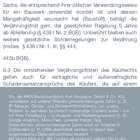
Sache, die entsprechend ihrer üblichen Verwendungsweise
für ein Bauwerk verwendet worden ist und dessen
Mangelhaftigkeit verursacht hat (Baustoff), beträgt die
Verjährungsfrist gem. der gesetzlichen Regelung 5 Jahre
ab Ablieferung (§ 438 I Nr. 2 BGB). Unberührt bleiben auch
weitere gesetzliche Sonderregelungen zur Verjährung
(insbes. § 438 I Nr. 1, III, §§ 444,
445b BGB).
9.3 Die vorstehenden Verjährungsfristen des Kaufrechts
gelten auch für vertragliche und außervertragliche
Schadensersatzansprüche des Käufers, die auf einem
Mangel der Ware beruhen, es sei denn die Anwendung der
Wir, die MKN Maschinenfabrik Kurt Neubauer GmbH & Co. KG,
regelmäßigen gesetzlichen Verjährung (§§ 195, 199 BGB)
verarbeiten auf unserer Website personenbezogene Daten (z. B.
würde im Einzelfall zu einer kürzeren Verjährung führen.
IP-Adresse, Geräte- und Browserinformationen), um unsere
Website zu betreiben (technisch notwendige Cookies) sowie – nur
Schadensersatzansprüche des Käufers gem. § 8 II S. 1
mit Ihrer Einwilligung – zu Analyse- und Marketingzwecken (z. B.
und S. 2 (a) sowie nach dem Produkthaftungsgesetz
Google Analytics, Meta Pixel, LinkedIn Insight Tag).
verjähren ausschließlich nach den gesetzlichen
Dabei können personenbezogene Daten auch an Anbieter in
Drittländern (z. B. USA) übermittelt werden, in denen kein
Verjährungsfristen.
angemessenes Datenschutzniveau besteht.
Mit einem Klick auf „Alle Cookies akzeptieren“ willigen Sie in den