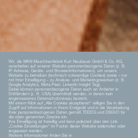
Wir, die MKN Maschinenfabrik Kurt Neubauer GmbH & Co. KG,
verarbeiten auf unserer Website personenbezogene Daten (z. B.
IP-Adresse, Geräte- und Browserinformationen), um unsere
Website zu betreiben (technisch notwendige Cookies) sowie – nur
mit Ihrer Einwilligung – zu Analyse- und Marketingzwecken (z. B.
Google Analytics, Meta Pixel, LinkedIn Insight Tag).
Dabei können personenbezogene Daten auch an Anbieter in
Drittländern (z. B. USA) übermittelt werden, in denen kein
angemessenes Datenschutzniveau besteht.
Mit einem Klick auf „Alle Cookies akzeptieren“ willigen Sie in den
Zugriff auf Informationen in Ihrem Endgerät und in die Verarbeitung
Ihrer personenbezogenen Daten gemäß TDDDG und DSGVO für
die oben genannten Zwecke ein.
Ihre Einwilligung ist freiwillig und kann jederzeit über den Link
„Cookie-Einstellungen“ im Footer dieser Website widerrufen oder
angepasst werden.
Weitere Informationen finden Sie in