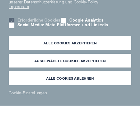
unserer
Datenschutzerklärung
und
Cookie-Policy
.
Impressum
Erforderliche Cookies
Google Analytics
Social Media: Meta Plattformen und Linkedin
ALLE COOKIES AKZEPTIEREN
AUSGEWÄHLTE COOKIES AKZEPTIEREN
ALLE COOKIES ABLEHNEN
BRANCHENLÖSUNGEN
Cookie-Einstellungen
Metzger & Fleischer
NEWS
PARTNER
WAVECLEAN
ERSATZTEILE
®
LOGIN
SHOP
SHOP
METZGER & FLEISCHER