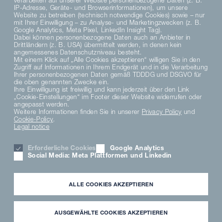
verarbeiten auf unserer Website personenbezogene Daten (z. B.
IP-Adresse, Geräte- und Browserinformationen), um unsere
Website zu betreiben (technisch notwendige Cookies) sowie – nur
mit Ihrer Einwilligung – zu Analyse- und Marketingzwecken (z. B.
Google Analytics, Meta Pixel, LinkedIn Insight Tag).
Dabei können personenbezogene Daten auch an Anbieter in
Drittländern (z. B. USA) übermittelt werden, in denen kein
angemessenes Datenschutzniveau besteht.
Mit einem Klick auf „Alle Cookies akzeptieren“ willigen Sie in den
Zugriff auf Informationen in Ihrem Endgerät und in die Verarbeitung
DE
Ihrer personenbezogenen Daten gemäß TDDDG und DSGVO für
die oben genannten Zwecke ein.
Ihre Einwilligung ist freiwillig und kann jederzeit über den Link
„Cookie-Einstellungen“ im Footer dieser Website widerrufen oder
angepasst werden.
Weitere Informationen finden Sie in unserer
Privacy Policy
und
Cookie-Policy
.
Legal notice
Erforderliche Cookies
Google Analytics
Social Media: Meta Plattformen und Linkedin
ALLE COOKIES AKZEPTIEREN
Restaurant & Hotel
AUSGEWÄHLTE COOKIES AKZEPTIEREN