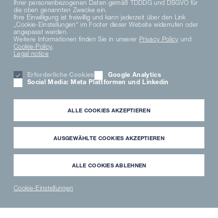
Ihrer personenbezogenen Daten gemäß TDDDG und DSGVO für
die oben genannten Zwecke ein.
Ihre Einwilligung ist freiwillig und kann jederzeit über den Link
„Cookie-Einstellungen“ im Footer dieser Website widerrufen oder
angepasst werden.
Weitere Informationen finden Sie in unserer
Privacy Policy
und
Cookie-Policy
.
Legal notice
Erforderliche Cookies
Google Analytics
Social Media: Meta Plattformen und Linkedin
ALLE COOKIES AKZEPTIEREN
Brasserie de la Paix in
AUSGEWÄHLTE COOKIES AKZEPTIEREN
Rennes
Französische
ALLE COOKIES ABLEHNEN
Tradition am Puls der
Cookie-Einstellungen
Zeit
NEWS
PARTNER
WAVECLEAN
ERSATZTEILE
®
LOGIN
SHOP
SHOP