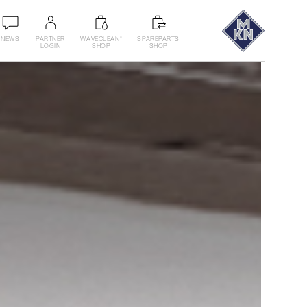
NEWS
PARTNER
WAVECLEAN
SPAREPARTS
®
LOGIN
SHOP
SHOP