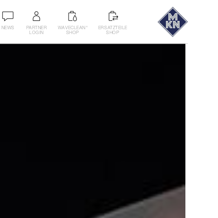
NEWS
PARTNER
WAVECLEAN
ERSATZTEILE
®
LOGIN
SHOP
SHOP