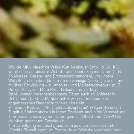
Wir, die MKN Maschinenfabrik Kurt Neubauer GmbH & Co. KG,
verarbeiten auf unserer Website personenbezogene Daten (z. B.
IP-Adresse, Geräte- und Browserinformationen), um unsere
Website zu betreiben (technisch notwendige Cookies) sowie – nur
mit Ihrer Einwilligung – zu Analyse- und Marketingzwecken (z. B.
Google Analytics, Meta Pixel, LinkedIn Insight Tag).
Dabei können personenbezogene Daten auch an Anbieter in
Drittländern (z. B. USA) übermittelt werden, in denen kein
angemessenes Datenschutzniveau besteht.
Mit einem Klick auf „Alle Cookies akzeptieren“ willigen Sie in den
Zugriff auf Informationen in Ihrem Endgerät und in die Verarbeitung
Ihrer personenbezogenen Daten gemäß TDDDG und DSGVO für
die oben genannten Zwecke ein.
Ihre Einwilligung ist freiwillig und kann jederzeit über den Link
„Cookie-Einstellungen“ im Footer dieser Website widerrufen oder