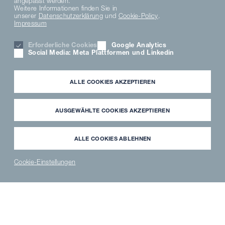
angepasst werden.
Weitere Informationen finden Sie in
unserer
Datenschutzerklärung
und
Cookie-Policy
.
Impressum
Erforderliche Cookies
Google Analytics
Social Media: Meta Plattformen und Linkedin
ALLE COOKIES AKZEPTIEREN
AUSGEWÄHLTE COOKIES AKZEPTIEREN
Wir rocken den Wald
ALLE COOKIES ABLEHNEN
Waldgaststätte
Cookie-Einstellungen
Tetzelstein im Elm
NEWS
PARTNER
WAVECLEAN
ERSATZTEILE
®
DE
EN
LOGIN
SHOP
SHOP