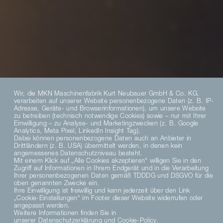
Wir, die MKN Maschinenfabrik Kurt Neubauer GmbH & Co. KG,
verarbeiten auf unserer Website personenbezogene Daten (z. B. IP-
Adresse, Geräte- und Browserinformationen), um unsere Website
zu betreiben (technisch notwendige Cookies) sowie – nur mit Ihrer
Einwilligung – zu Analyse- und Marketingzwecken (z. B. Google
Analytics, Meta Pixel, LinkedIn Insight Tag).
Dabei können personenbezogene Daten auch an Anbieter in
Drittländern (z. B. USA) übermittelt werden, in denen kein
angemessenes Datenschutzniveau besteht.
Mit einem Klick auf „Alle Cookies akzeptieren“ willigen Sie in den
Zugriff auf Informationen in Ihrem Endgerät und in die Verarbeitung
Ihrer personenbezogenen Daten gemäß TDDDG und DSGVO für die
oben genannten Zwecke ein.
Ihre Einwilligung ist freiwillig und kann jederzeit über den Link
„Cookie-Einstellungen“ im Footer dieser Website widerrufen oder
angepasst werden.
Weitere Informationen finden Sie in
unserer
Datenschutzerklärung
und
Cookie-Policy
.