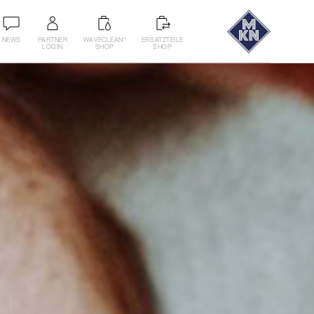
NEWS
PARTNER
WAVECLEAN
ERSATZTEILE
®
LOGIN
SHOP
SHOP