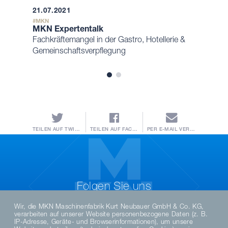
21.07.2021
MKN
MKN Expertentalk
Fachkräftemangel in der Gastro, Hotellerie &
Gemeinschaftsverpflegung
TEILEN AUF TWITTER
TEILEN AUF FACEBOOK
PER E-MAIL VERSENDEN
Folgen Sie uns
Wir, die MKN Maschinenfabrik Kurt Neubauer GmbH & Co. KG,
verarbeiten auf unserer Website personenbezogene Daten (z. B.
IP-Adresse, Geräte- und Browserinformationen), um unsere