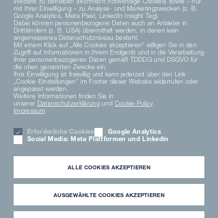
Website zu betreiben (technisch notwendige Cookies) sowie – nur
mit Ihrer Einwilligung – zu Analyse- und Marketingzwecken (z. B.
Google Analytics, Meta Pixel, LinkedIn Insight Tag).
Dabei können personenbezogene Daten auch an Anbieter in
Drittländern (z. B. USA) übermittelt werden, in denen kein
angemessenes Datenschutzniveau besteht.
Mit einem Klick auf „Alle Cookies akzeptieren“ willigen Sie in den
Zugriff auf Informationen in Ihrem Endgerät und in die Verarbeitung
DE
EN
Ihrer personenbezogenen Daten gemäß TDDDG und DSGVO für
die oben genannten Zwecke ein.
Ihre Einwilligung ist freiwillig und kann jederzeit über den Link
„Cookie-Einstellungen“ im Footer dieser Website widerrufen oder
DATENSCHUTZHINWEISE
angepasst werden.
DATENSCHUTZERKLÄRUNG SOCIAL MEDIA
Weitere Informationen finden Sie in
unserer
Datenschutzerklärung
und
Cookie-Policy
.
DATENSCHUTZERKLÄRUNG
Impressum
AGB
MATERIAL COMPLIANCE
Erforderliche Cookies
Google Analytics
HINWEISGEBERSYSTEM
Social Media: Meta Plattformen und Linkedin
COOKIE EINSTELLUNGEN
KARRIERE
IMPRESSUM
ALLE COOKIES AKZEPTIEREN
PARTNER LOGIN
NEWSLETTER
DOWNLOAD
AUSGEWÄHLTE COOKIES AKZEPTIEREN
FREMDFIRMENHINWEISE
ANWENDERMEDIATHEK