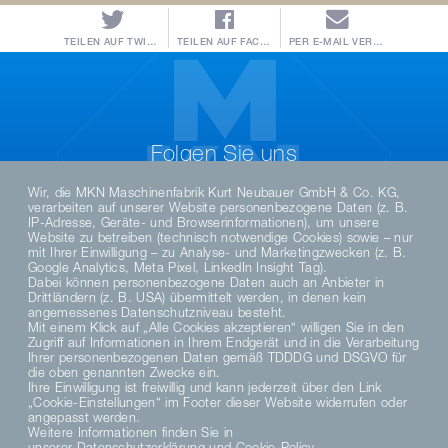
TEILEN AUF TWITTER
TEILEN AUF FACEBOOK
PER E-MAIL VERSENDEN
Folgen Sie uns
Wir, die MKN Maschinenfabrik Kurt Neubauer GmbH & Co. KG,
verarbeiten auf unserer Website personenbezogene Daten (z. B.
IP-Adresse, Geräte- und Browserinformationen), um unsere
Website zu betreiben (technisch notwendige Cookies) sowie – nur
mit Ihrer Einwilligung – zu Analyse- und Marketingzwecken (z. B.
Google Analytics, Meta Pixel, LinkedIn Insight Tag).
Dabei können personenbezogene Daten auch an Anbieter in
Drittländern (z. B. USA) übermittelt werden, in denen kein
angemessenes Datenschutzniveau besteht.
Mit einem Klick auf „Alle Cookies akzeptieren“ willigen Sie in den
Zugriff auf Informationen in Ihrem Endgerät und in die Verarbeitung
DE
Ihrer personenbezogenen Daten gemäß TDDDG und DSGVO für
die oben genannten Zwecke ein.
Ihre Einwilligung ist freiwillig und kann jederzeit über den Link
„Cookie-Einstellungen“ im Footer dieser Website widerrufen oder
DATENSCHUTZHINWEISE
angepasst werden.
DATENSCHUTZERKLÄRUNG SOCIAL MEDIA
Weitere Informationen finden Sie in
unserer
Datenschutzerklärung
und
Cookie-Policy
.
DATENSCHUTZERKLÄRUNG