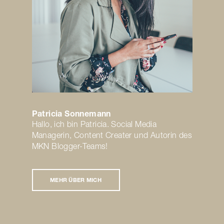
Patricia Sonnemann
Hallo, ich bin Patricia. Social Media
Managerin, Content Creater und Autorin des
MKN Blogger-Teams!
MEHR ÜBER MICH