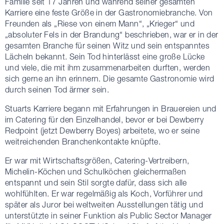
Familie seit 17 Jahren und während seiner gesamten
Karriere eine feste Größe in der Gastronomiebranche. Von
Freunden als „Riese von einem Mann“, „Krieger“ und
„absoluter Fels in der Brandung“ beschrieben, war er in der
gesamten Branche für seinen Witz und sein entspanntes
Lächeln bekannt. Sein Tod hinterlässt eine große Lücke
und viele, die mit ihm zusammenarbeiten durften, werden
sich gerne an ihn erinnern. Die gesamte Gastronomie wird
durch seinen Tod ärmer sein.
Stuarts Karriere begann mit Erfahrungen in Brauereien und
im Catering für den Einzelhandel, bevor er bei Dewberry
Redpoint (jetzt Dewberry Boyes) arbeitete, wo er seine
weitreichenden Branchenkontakte knüpfte.
Er war mit Wirtschaftsgrößen, Catering-Vertreibern,
Michelin-Köchen und Schulköchen gleichermaßen
entspannt und sein Stil sorgte dafür, dass sich alle
wohlfühlten. Er war regelmäßig als Koch, Vorführer und
später als Juror bei weltweiten Ausstellungen tätig und
unterstützte in seiner Funktion als Public Sector Manager