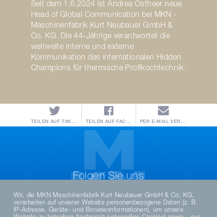
Seit dem 1.6.2024 ist Andrea Ostheer neue
Head of Global Communication bei MKN -
Maschinenfabrik Kurt Neubauer GmbH &
Co. KG. Die 44-Jährige verantwortet die
weltweite interne und externe
Kommunikation des internationalen Hidden
Champions für thermische Profikochtechnik.
TEILEN AUF TWITTER
TEILEN AUF FACEBOOK
PER E-MAIL VERSENDEN
Folgen Sie uns
Wir, die MKN Maschinenfabrik Kurt Neubauer GmbH & Co. KG,
verarbeiten auf unserer Website personenbezogene Daten (z. B.
IP-Adresse, Geräte- und Browserinformationen), um unsere
Website zu betreiben (technisch notwendige Cookies) sowie – nur