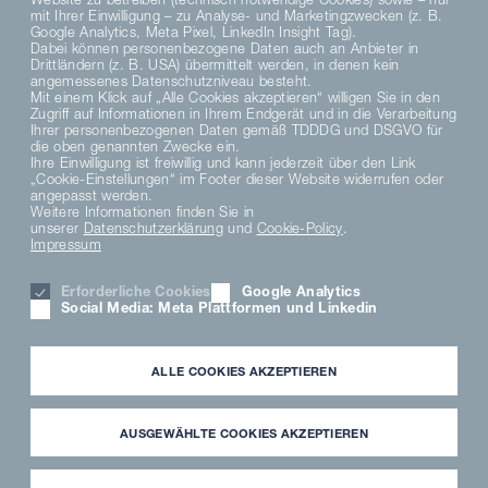
mit Ihrer Einwilligung – zu Analyse- und Marketingzwecken (z. B.
Google Analytics, Meta Pixel, LinkedIn Insight Tag).
Dabei können personenbezogene Daten auch an Anbieter in
Drittländern (z. B. USA) übermittelt werden, in denen kein
angemessenes Datenschutzniveau besteht.
Mit einem Klick auf „Alle Cookies akzeptieren“ willigen Sie in den
Zugriff auf Informationen in Ihrem Endgerät und in die Verarbeitung
DE
EN
Ihrer personenbezogenen Daten gemäß TDDDG und DSGVO für
die oben genannten Zwecke ein.
Ihre Einwilligung ist freiwillig und kann jederzeit über den Link
„Cookie-Einstellungen“ im Footer dieser Website widerrufen oder
DATENSCHUTZHINWEISE
angepasst werden.
DATENSCHUTZERKLÄRUNG SOCIAL MEDIA
Weitere Informationen finden Sie in
unserer
Datenschutzerklärung
und
Cookie-Policy
.
DATENSCHUTZERKLÄRUNG
Impressum
AGB
MATERIAL COMPLIANCE
Erforderliche Cookies
Google Analytics
HINWEISGEBERSYSTEM
Social Media: Meta Plattformen und Linkedin
COOKIE EINSTELLUNGEN
KARRIERE
IMPRESSUM
ALLE COOKIES AKZEPTIEREN
PARTNER LOGIN
NEWSLETTER
DOWNLOAD
AUSGEWÄHLTE COOKIES AKZEPTIEREN
FREMDFIRMENHINWEISE
ANWENDERMEDIATHEK