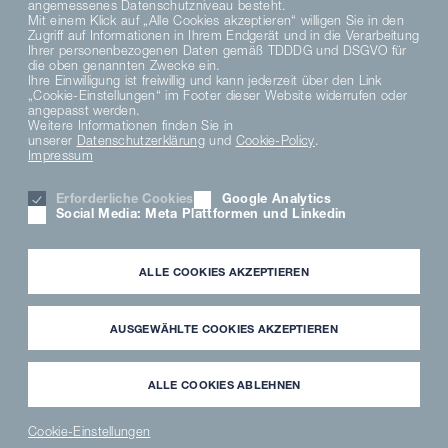
angemessenes Datenschutzniveau besteht.
Mit einem Klick auf „Alle Cookies akzeptieren“ willigen Sie in den
Zugriff auf Informationen in Ihrem Endgerät und in die Verarbeitung
Folgen Sie uns
Ihrer personenbezogenen Daten gemäß TDDDG und DSGVO für
die oben genannten Zwecke ein.
Ihre Einwilligung ist freiwillig und kann jederzeit über den Link
„Cookie-Einstellungen“ im Footer dieser Website widerrufen oder
angepasst werden.
Weitere Informationen finden Sie in
unserer
Datenschutzerklärung
und
Cookie-Policy
.
Impressum
Erforderliche Cookies
Google Analytics
Social Media: Meta Plattformen und Linkedin
DE
ALLE COOKIES AKZEPTIEREN
DATENSCHUTZHINWEISE
DATENSCHUTZERKLÄRUNG SOCIAL MEDIA
AUSGEWÄHLTE COOKIES AKZEPTIEREN
DATENSCHUTZERKLÄRUNG
AGB
MATERIAL COMPLIANCE
ALLE COOKIES ABLEHNEN
HINWEISGEBERSYSTEM
COOKIE EINSTELLUNGEN
Cookie-Einstellungen
KARRIERE