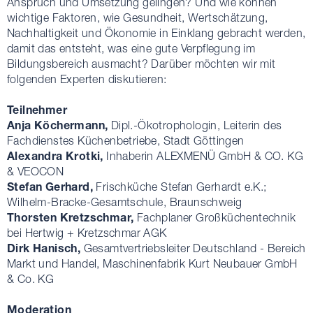
Anspruch und Umsetzung gelingen? Und wie können
wichtige Faktoren, wie Gesundheit, Wertschätzung,
Nachhaltigkeit und Ökonomie in Einklang gebracht werden,
damit das entsteht, was eine gute Verpflegung im
Bildungsbereich ausmacht? Darüber möchten wir mit
folgenden Experten diskutieren:
Teilnehmer
Anja Köchermann,
Dipl.-Ökotrophologin, Leiterin des
Fachdienstes Küchenbetriebe, Stadt Göttingen
Alexandra Krotki,
Inhaberin ALEXMENÜ GmbH & CO. KG
& VEOCON
Stefan Gerhard,
Frischküche Stefan Gerhardt e.K.;
Wilhelm-Bracke-Gesamtschule, Braunschweig
Thorsten Kretzschmar,
Fachplaner Großküchentechnik
bei Hertwig + Kretzschmar AGK
Dirk Hanisch,
Gesamtvertriebsleiter Deutschland - Bereich
Markt und Handel, Maschinenfabrik Kurt Neubauer GmbH
& Co. KG
Moderation