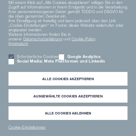
Mit einem Klick auf „Alle Cookies akzeptieren“ willigen Sie in den
Zugriff auf Informationen in Ihrem Endgerät und in die Verarbeitung
DE
Ihrer personenbezogenen Daten gemäß TDDDG und DSGVO für
die oben genannten Zwecke ein.
Ihre Einwilligung ist freiwillig und kann jederzeit über den Link
„Cookie-Einstellungen“ im Footer dieser Website widerrufen oder
DATENSCHUTZHINWEISE
angepasst werden.
DATENSCHUTZERKLÄRUNG SOCIAL MEDIA
Weitere Informationen finden Sie in
DATENSCHUTZERKLÄRUNG
unserer
Datenschutzerklärung
und
Cookie-Policy
.
Impressum
AGB
MATERIAL COMPLIANCE
Erforderliche Cookies
Google Analytics
HINWEISGEBERSYSTEM
Social Media: Meta Plattformen und Linkedin
COOKIE EINSTELLUNGEN
KARRIERE
IMPRESSUM
ALLE COOKIES AKZEPTIEREN
PARTNER LOGIN
NEWSLETTER
DOWNLOAD
AUSGEWÄHLTE COOKIES AKZEPTIEREN
FREMDFIRMENHINWEISE
ANWENDERMEDIATHEK
ALLE COOKIES ABLEHNEN
Cookie-Einstellungen
NEWS
PARTNER
WAVECLEAN
ERSATZTEILE
®