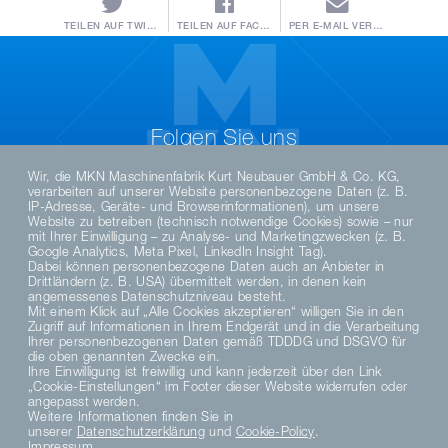
TEILEN AUF TWITTER
TEILEN AUF FACEBOOK
PER E-MAIL VERSENDEN
Folgen Sie uns
Wir, die MKN Maschinenfabrik Kurt Neubauer GmbH & Co. KG,
verarbeiten auf unserer Website personenbezogene Daten (z. B.
IP-Adresse, Geräte- und Browserinformationen), um unsere
Website zu betreiben (technisch notwendige Cookies) sowie – nur
mit Ihrer Einwilligung – zu Analyse- und Marketingzwecken (z. B.
Google Analytics, Meta Pixel, LinkedIn Insight Tag).
Dabei können personenbezogene Daten auch an Anbieter in
Drittländern (z. B. USA) übermittelt werden, in denen kein
angemessenes Datenschutzniveau besteht.
Mit einem Klick auf „Alle Cookies akzeptieren“ willigen Sie in den
Zugriff auf Informationen in Ihrem Endgerät und in die Verarbeitung
DE
EN
Ihrer personenbezogenen Daten gemäß TDDDG und DSGVO für
die oben genannten Zwecke ein.
Ihre Einwilligung ist freiwillig und kann jederzeit über den Link
„Cookie-Einstellungen“ im Footer dieser Website widerrufen oder
DATENSCHUTZHINWEISE
angepasst werden.
DATENSCHUTZERKLÄRUNG SOCIAL MEDIA
Weitere Informationen finden Sie in
unserer
Datenschutzerklärung
und
Cookie-Policy
.
DATENSCHUTZERKLÄRUNG
Impressum