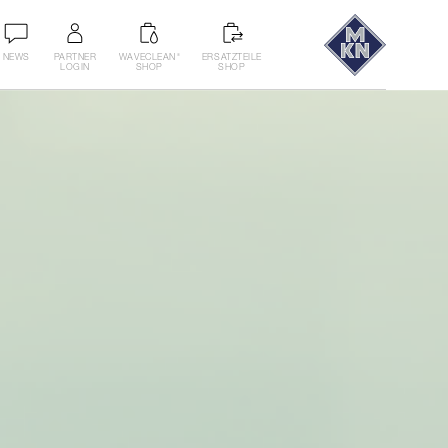
NEWS
PARTNER
WAVECLEAN
ERSATZTEILE
®
LOGIN
SHOP
SHOP