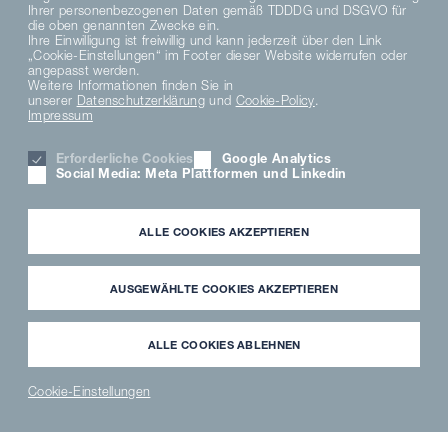
Ihrer personenbezogenen Daten gemäß TDDDG und DSGVO für
die oben genannten Zwecke ein.
Ihre Einwilligung ist freiwillig und kann jederzeit über den Link
„Cookie-Einstellungen“ im Footer dieser Website widerrufen oder
angepasst werden.
Weitere Informationen finden Sie in
unserer
Datenschutzerklärung
und
Cookie-Policy
.
Impressum
Erforderliche Cookies
Google Analytics
Social Media: Meta Plattformen und Linkedin
ALLE COOKIES AKZEPTIEREN
AUSGEWÄHLTE COOKIES AKZEPTIEREN
ALLE COOKIES ABLEHNEN
OLD SPITALFIELDS MARKET, LONDON
Street-Food in der
Cookie-Einstellungen
Markthalle
NEWS
PARTNER
WAVECLEAN
ERSATZTEILE
®
LOGIN
SHOP
SHOP