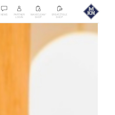
NEWS
PARTNER
WAVECLEAN
ERSATZTEILE
®
LOGIN
SHOP
SHOP