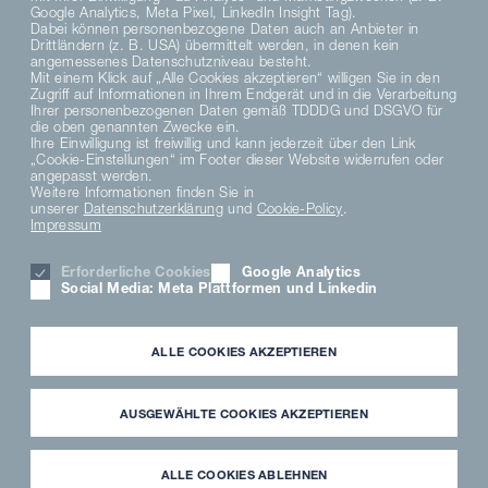
Google Analytics, Meta Pixel, LinkedIn Insight Tag).
Dabei können personenbezogene Daten auch an Anbieter in
Drittländern (z. B. USA) übermittelt werden, in denen kein
angemessenes Datenschutzniveau besteht.
Mit einem Klick auf „Alle Cookies akzeptieren“ willigen Sie in den
Zugriff auf Informationen in Ihrem Endgerät und in die Verarbeitung
DE
Ihrer personenbezogenen Daten gemäß TDDDG und DSGVO für
die oben genannten Zwecke ein.
Ihre Einwilligung ist freiwillig und kann jederzeit über den Link
„Cookie-Einstellungen“ im Footer dieser Website widerrufen oder
DATENSCHUTZHINWEISE
angepasst werden.
DATENSCHUTZERKLÄRUNG SOCIAL MEDIA
Weitere Informationen finden Sie in
unserer
Datenschutzerklärung
und
Cookie-Policy
.
DATENSCHUTZERKLÄRUNG
Impressum
AGB
MATERIAL COMPLIANCE
Erforderliche Cookies
Google Analytics
HINWEISGEBERSYSTEM
Social Media: Meta Plattformen und Linkedin
COOKIE EINSTELLUNGEN
KARRIERE
IMPRESSUM
ALLE COOKIES AKZEPTIEREN
PARTNER LOGIN
NEWSLETTER
DOWNLOAD
AUSGEWÄHLTE COOKIES AKZEPTIEREN
FREMDFIRMENHINWEISE
ANWENDERMEDIATHEK
ALLE COOKIES ABLEHNEN