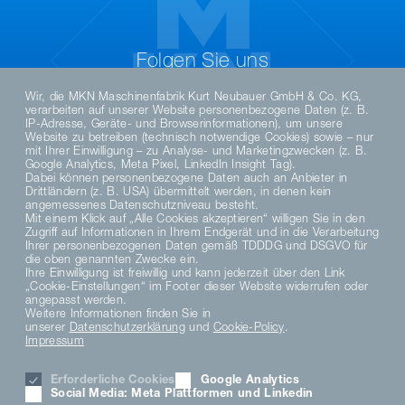
Folgen Sie uns
Wir, die MKN Maschinenfabrik Kurt Neubauer GmbH & Co. KG,
verarbeiten auf unserer Website personenbezogene Daten (z. B.
IP-Adresse, Geräte- und Browserinformationen), um unsere
Website zu betreiben (technisch notwendige Cookies) sowie – nur
mit Ihrer Einwilligung – zu Analyse- und Marketingzwecken (z. B.
Google Analytics, Meta Pixel, LinkedIn Insight Tag).
Dabei können personenbezogene Daten auch an Anbieter in
Drittländern (z. B. USA) übermittelt werden, in denen kein
angemessenes Datenschutzniveau besteht.
Mit einem Klick auf „Alle Cookies akzeptieren“ willigen Sie in den
Zugriff auf Informationen in Ihrem Endgerät und in die Verarbeitung
DE
Ihrer personenbezogenen Daten gemäß TDDDG und DSGVO für
die oben genannten Zwecke ein.
Ihre Einwilligung ist freiwillig und kann jederzeit über den Link
„Cookie-Einstellungen“ im Footer dieser Website widerrufen oder
DATENSCHUTZHINWEISE
angepasst werden.
DATENSCHUTZERKLÄRUNG SOCIAL MEDIA
Weitere Informationen finden Sie in
unserer
Datenschutzerklärung
und
Cookie-Policy
.
DATENSCHUTZERKLÄRUNG
Impressum
AGB
MATERIAL COMPLIANCE
Erforderliche Cookies
Google Analytics
HINWEISGEBERSYSTEM
Social Media: Meta Plattformen und Linkedin
COOKIE EINSTELLUNGEN