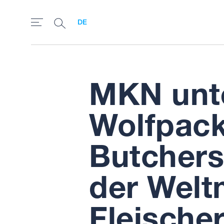
DE
MKN unte
Wolfpac
Butchers’
der Welt
Fleische