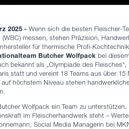
rz 2025 -
Wenn sich die besten Fleischer-Te
e (WBC) messen, stehen Präzision, Handwer
ersteller für thermische Profi-Kochtechnik,
ationalteam Butcher Wolfpack
bei diesem
ch bekannt als „Olympiade des Fleisches“, 
aris statt und vereint 18 Teams aus über 15
uf höchstem Niveau stehen handwerkliche P
m.
utcher Wolfpack ein Team zu unterstützen, d
onskraft im Fleischerhandwerk steht – Wert
 Sonnemann, Social Media Managerin bei MKN