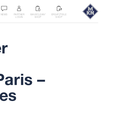
NEWS
PARTNER
WAVECLEAN
ERSATZTEILE
®
LOGIN
SHOP
SHOP
r
aris –
des