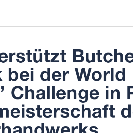
rstützt Butche
k
bei der World
 Challenge in P
meisterschaft 
rhandwerks