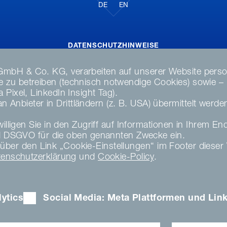
DE
EN
DATENSCHUTZHINWEISE
DATENSCHUTZERKLÄRUNG SOCIAL MEDIA
GmbH & Co. KG, verarbeiten auf unserer Website perso
DATENSCHUTZERKLÄRUNG
zu betreiben (technisch notwendige Cookies) sowie – nu
AGB
Pixel, LinkedIn Insight Tag).
MATERIAL COMPLIANCE
Anbieter in Drittländern (z. B. USA) übermittelt werd
HINWEISGEBERSYSTEM
illigen Sie in den Zugriff auf Informationen in Ihrem En
COOKIE EINSTELLUNGEN
DSGVO für die oben genannten Zwecke ein.
KARRIERE
zeit über den Link „Cookie-Einstellungen“ im Footer die
IMPRESSUM
tenschutzerklärung
und
Cookie-Policy
.
PARTNER LOGIN
NEWSLETTER
DOWNLOAD
ytics
Social Media: Meta Plattformen und Lin
FREMDFIRMENHINWEISE
ANWENDERMEDIATHEK