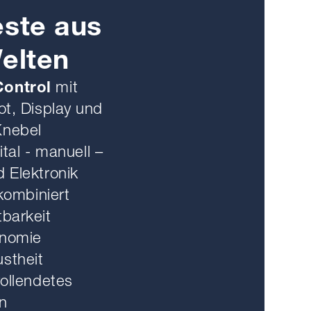
ste aus
elten
ontrol
mit
ot, Display und
nebel
gital - manuell –
 Elektronik
 kombiniert
barkeit
nomie
stheit
vollendetes
n