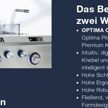
Das Be
zwei W
OPTIMA C
Optima Pil
Premium K
Intuitiv, di
Knebel und
intelligent
Hohe Sicht
Hohe Ergo
Hohe Robu
Fließend, 
on
Formdesig