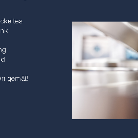
ckeltes
enk
ng
nd
nen gemäß