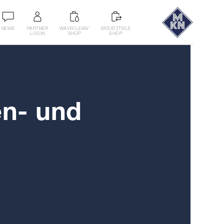
NEWS
PARTNER
WAVECLEAN
ERSATZTEILE
®
LOGIN
SHOP
SHOP
en- und