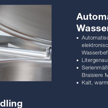
Autom
Wasser
Automatis
elektronis
Wasserbef
Litergenau
Serienmäß
Braisiere
Kalt, warm
dling