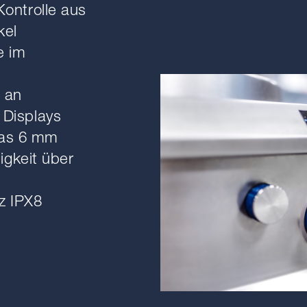
Kontrolle aus
kel
e im
 an
 Displays
las 6 mm
igkeit über
z IPX8