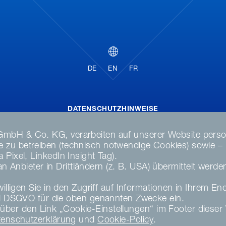
DE
EN
FR
DATENSCHUTZHINWEISE
DATENSCHUTZERKLÄRUNG SOCIAL MEDIA
GmbH & Co. KG, verarbeiten auf unserer Website perso
DATENSCHUTZERKLÄRUNG
zu betreiben (technisch notwendige Cookies) sowie – nu
AGB
Pixel, LinkedIn Insight Tag).
MATERIAL COMPLIANCE
Anbieter in Drittländern (z. B. USA) übermittelt werd
HINWEISGEBERSYSTEM
illigen Sie in den Zugriff auf Informationen in Ihrem En
COOKIE EINSTELLUNGEN
DSGVO für die oben genannten Zwecke ein.
KARRIERE
zeit über den Link „Cookie-Einstellungen“ im Footer die
IMPRESSUM
tenschutzerklärung
und
Cookie-Policy
.