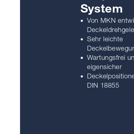
System
Von MKN entwi
Deckeldrehgel
Sehr leichte
Deckelbewegu
Wartungsfrei u
eigensicher
Deckelpositio
DIN 18855