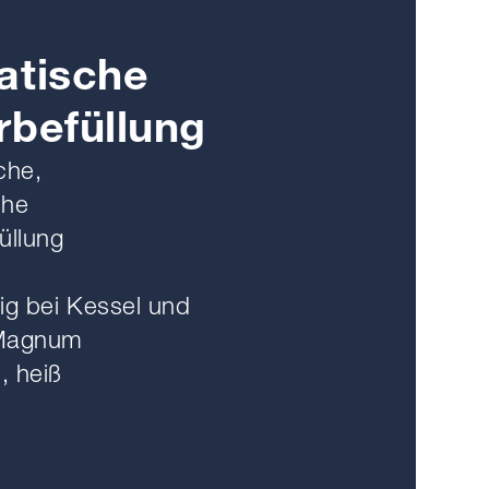
atische
befüllung
che,
che
üllung
ig bei Kessel und
 Magnum
, heiß