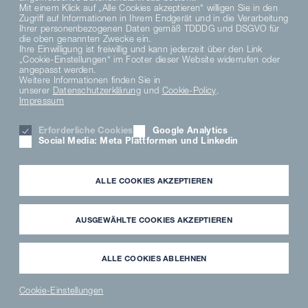
Mit einem Klick auf „Alle Cookies akzeptieren“ willigen Sie in den
Zugriff auf Informationen in Ihrem Endgerät und in die Verarbeitung
Ihrer personenbezogenen Daten gemäß TDDDG und DSGVO für
die oben genannten Zwecke ein.
Ihre Einwilligung ist freiwillig und kann jederzeit über den Link
„Cookie-Einstellungen“ im Footer dieser Website widerrufen oder
DATENSCHUTZHINWEISE
angepasst werden.
DATENSCHUTZERKLÄRUNG SOCIAL MEDIA
Weitere Informationen finden Sie in
unserer
Datenschutzerklärung
und
Cookie-Policy
.
DATENSCHUTZERKLÄRUNG
Impressum
AGB
MATERIAL COMPLIANCE
Erforderliche Cookies
Google Analytics
HINWEISGEBERSYSTEM
Social Media: Meta Plattformen und Linkedin
COOKIE EINSTELLUNGEN
KARRIERE
IMPRESSUM
ALLE COOKIES AKZEPTIEREN
PARTNER LOGIN
NEWSLETTER
DOWNLOAD
AUSGEWÄHLTE COOKIES AKZEPTIEREN
FREMDFIRMENHINWEISE
ANWENDERMEDIATHEK
ALLE COOKIES ABLEHNEN
Cookie-Einstellungen
NEWS
PARTNER
WAVECLEAN
ERSATZTEILE
®