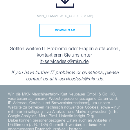
MKN_TEAMVIEWER_QS.EXE (35 MB)
DOWNLOAD
Sollten weitere IT-Probleme oder Fragen auftauchen,
kontaktieren Sie uns unter
it-servicedesk
@mkn.de
.
If you have further IT problems or questions, please
contact us at
it-servicedesk
@mkn.de
.
Wir, die MKN Maschinenfabrik Kurt Neubauer GmbH & Co. KG,
verarbeiten auf unserer Website personenbezogene Daten (z. B.
IP-Adresse, Geräte- und Browserinformationen), um unsere
Website zu betreiben (technisch notwendige Cookies) sowie – nur
mit Ihrer Einwilligung – zu Analyse- und Marketingzwecken (z. B.
Google Analytics, Meta Pixel, LinkedIn Insight Tag).
Folgen Sie uns
Dabei können personenbezogene Daten auch an Anbieter in
Drittländern (z. B. USA) übermittelt werden, in denen kein
angemessenes Datenschutzniveau besteht.