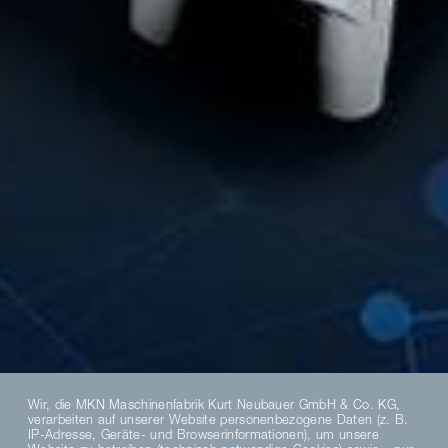
Wir, die MKN Maschinenfabrik Kurt Neubauer GmbH & Co. KG,
verarbeiten auf unserer Website personenbezogene Daten (z. B.
IP-Adresse, Geräte- und Browserinformationen), um unsere