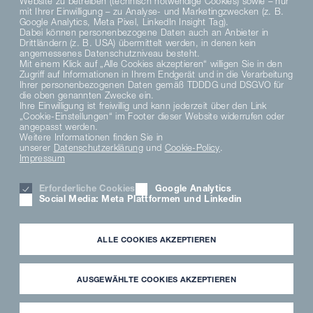
Website zu betreiben (technisch notwendige Cookies) sowie – nur
mit Ihrer Einwilligung – zu Analyse- und Marketingzwecken (z. B.
Google Analytics, Meta Pixel, LinkedIn Insight Tag).
Dabei können personenbezogene Daten auch an Anbieter in
Drittländern (z. B. USA) übermittelt werden, in denen kein
angemessenes Datenschutzniveau besteht.
Mit einem Klick auf „Alle Cookies akzeptieren“ willigen Sie in den
Zugriff auf Informationen in Ihrem Endgerät und in die Verarbeitung
Ihrer personenbezogenen Daten gemäß TDDDG und DSGVO für
die oben genannten Zwecke ein.
Ihre Einwilligung ist freiwillig und kann jederzeit über den Link
„Cookie-Einstellungen“ im Footer dieser Website widerrufen oder
angepasst werden.
Weitere Informationen finden Sie in
unserer
Datenschutzerklärung
und
Cookie-Policy
.
Impressum
Erforderliche Cookies
Google Analytics
Social Media: Meta Plattformen und Linkedin
ALLE COOKIES AKZEPTIEREN
AUSGEWÄHLTE COOKIES AKZEPTIEREN
MKN Planer News