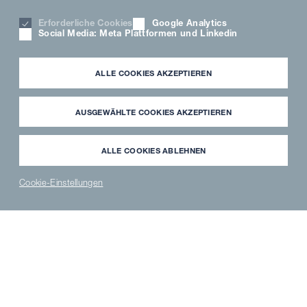
Erforderliche Cookies
Google Analytics
Social Media: Meta Plattformen und Linkedin
ALLE COOKIES AKZEPTIEREN
AUSGEWÄHLTE COOKIES AKZEPTIEREN
ALLE COOKIES ABLEHNEN
Cookie-Einstellungen
NEWS
PARTNER
WAVECLEAN
ERSATZTEILE
®
LOGIN
SHOP
SHOP
Vielen Dank für Ihre
Terminanfrage für den MKN