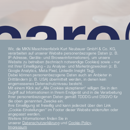
Wir, die MKN Maschinenfabrik Kurt Neubauer GmbH & Co. KG,
verarbeiten auf unserer Website personenbezogene Daten (z. B.
IP-Adresse, Geräte- und Browserinformationen), um unsere
Website zu betreiben (technisch notwendige Cookies) sowie – nur
mit Ihrer Einwilligung – zu Analyse- und Marketingzwecken (z. B.
Google Analytics, Meta Pixel, LinkedIn Insight Tag).
Dabei können personenbezogene Daten auch an Anbieter in
Drittländern (z. B. USA) übermittelt werden, in denen kein
angemessenes Datenschutzniveau besteht.
Mit einem Klick auf „Alle Cookies akzeptieren“ willigen Sie in den
Zugriff auf Informationen in Ihrem Endgerät und in die Verarbeitung
Ihrer personenbezogenen Daten gemäß TDDDG und DSGVO für
die oben genannten Zwecke ein.
Ihre Einwilligung ist freiwillig und kann jederzeit über den Link
„Cookie-Einstellungen“ im Footer dieser Website widerrufen oder
angepasst werden.
Weitere Informationen finden Sie in
unserer
Datenschutzerklärung
und
Cookie-Policy
.
Impressum