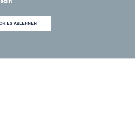
kedin
istrierung
OKIES ABLEHNEN
Ihr
zu bestätigen.