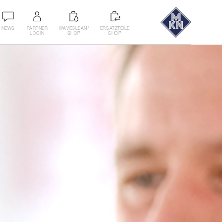
NEWS
PARTNER
WAVECLEAN
ERSATZTEILE
®
LOGIN
SHOP
SHOP