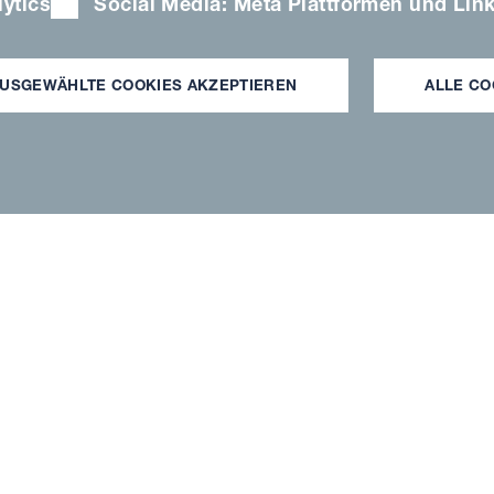
ytics
Social Media: Meta Plattformen und Lin
nk für Ihre Reg
USGEWÄHLTE COOKIES AKZEPTIEREN
ALLE CO
r freuen uns über 
Interesse
in Kürze eine E-Mail, um Ihre Registrierung 