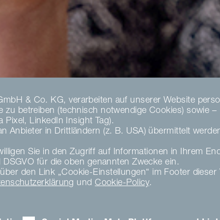
GmbH & Co. KG, verarbeiten auf unserer Website perso
zu betreiben (technisch notwendige Cookies) sowie – nu
Pixel, LinkedIn Insight Tag).
Anbieter in Drittländern (z. B. USA) übermittelt werd
illigen Sie in den Zugriff auf Informationen in Ihrem En
DSGVO für die oben genannten Zwecke ein.
zeit über den Link „Cookie-Einstellungen“ im Footer die
tenschutzerklärung
und
Cookie-Policy
.