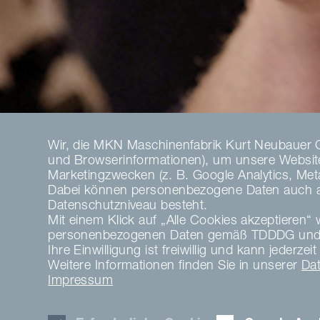
Wir, die MKN Maschinenfabrik Kurt Neubauer 
und Browserinformationen), um unsere Website 
Marketingzwecken (z. B. Google Analytics, Meta 
Dabei können personenbezogene Daten auch an 
Datenschutzniveau besteht.
Mit einem Klick auf „Alle Cookies akzeptieren“ w
personenbezogenen Daten gemäß TDDDG und 
Ihre Einwilligung ist freiwillig und kann jeder
Weitere Informationen finden Sie in unserer
Da
Impressum