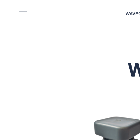
WAVE
DE
W