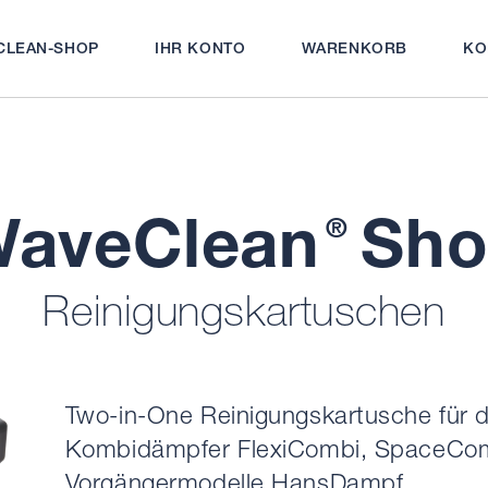
CLEAN-SHOP
IHR KONTO
WARENKORB
KO
aveClean
Sho
®
Reinigungskartuschen
Two-in-One Reinigungskartusche für 
Kombidämpfer FlexiCombi, SpaceCom
Vorgängermodelle HansDampf.