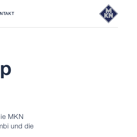
NTAKT
NEWS
PARTNER
WAVECLEAN
ERSATZTEILE
®
LOGIN
SHOP
SHOP
p
die MKN
bi und die