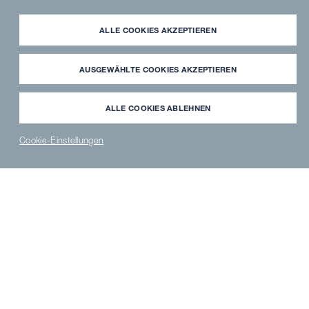
prägen bewusste
Entscheidungen, klare Prozesse
ALLE COOKIES AKZEPTIEREN
und langlebige Technik die
tägliche Küchenarbeit.
AUSGEWÄHLTE COOKIES AKZEPTIEREN
ALLE COOKIES ABLEHNEN
Cookie-Einstellungen
NEWS
PARTNER
WAVECLEAN
ERSATZTEILE
®
LOGIN
SHOP
SHOP
Quick Facts:
Branche:
Gastronomie
Standort:
Hamburg, Deutschland
Auszeichnung:
Michelin Green Star
Küchenkonzept:
Nachhaltige Küche mit Fokus auf
Regionalität, Saisonalität und handwerkliche Verarbeitung
Philosophie:
Verantwortung im Umgang mit