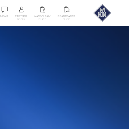
NEWS
PARTNER
WAVECLEAN
SPAREPARTS
®
LOGIN
SHOP
SHOP