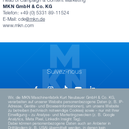
Head of Campaign & Content Marketing
MKN GmbH & Co. KG
Telefon: +49 (0) 5331 89-11524
E-Mail: cde
@mkn.de
www.mkn.com
Suivez-nous
Wir, die MKN Maschinenfabrik Kurt Neubauer GmbH & Co. KG,
verarbeiten auf unserer Website personenbezogene Daten (z. B. IP-
Adresse, Geräte- und Browserinformationen), um unsere Website
zu betreiben (technisch notwendige Cookies) sowie – nur mit Ihrer
Einwilligung – zu Analyse- und Marketingzwecken (z. B. Google
Analytics, Meta Pixel, LinkedIn Insight Tag).
Dabei können personenbezogene Daten auch an Anbieter in
Drittländern (z. B. USA) übermittelt werden, in denen kein
DE