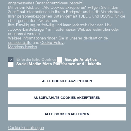
angemessenes Datenschutzniveau besteht.
Mit einem Klick auf „Alle Cookies akzeptieren“ willigen Sie in den
Zugriff auf Informationen in Ihrem Endgerät und in die Verarbeitung
DATENSCHUTZHINWEISE
Ihrer personenbezogenen Daten gemäß TDDDG und DSGVO für die
oben genannten Zwecke ein.
DATENSCHUTZERKLÄRUNG SOCIAL MEDIA
Ihre Einwilligung ist freiwillig und kann jederzeit über den Link
AVIS DE CONFIDENTIALITÉ
„Cookie-Einstellungen“ im Footer dieser Website widerrufen oder
angepasst werden.
TERMS AND CONDITIONS
Weitere Informationen finden Sie in unserer
déclaration de
MATERIAL COMPLIANCE
confidentialité
und
Cookie-Policy
.
HINWEISGEBERSYSTEM
Mentions légales
PARAMÈTRES DES COOKIES
KARRIERE
Erforderliche Cookies
Google Analytics
Social Media: Meta Plattformen und Linkedin
MENTION LÉGALE
PARTNER LOGIN
NEWSLETTER
ALLE COOKIES AKZEPTIEREN
TÉLÉCHARGEMENT
FREMDFIRMENHINWEISE
ANWENDERMEDIATHEK
AUSGEWÄHLTE COOKIES AKZEPTIEREN
ALLE COOKIES ABLEHNEN
Cookie-Einstellungen