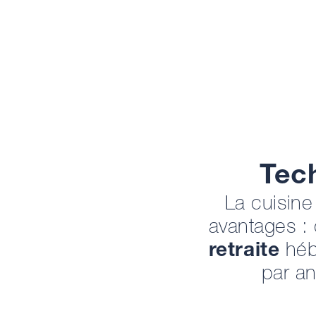
Tech
La cuisin
avantages :
retraite
héb
par an