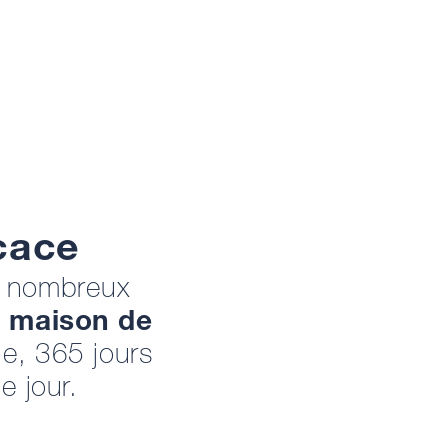
icace
e nombreux
e
maison de
e, 365 jours
e jour.