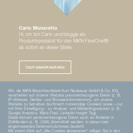
Carlo Munaretto
Hi, ich bin Carlo und blogge als
Produktspezialist für den MKN FlexiChef®
ab sofort an dieser Stelle.
TOUT SAVOIR SUR MOI
Wir, die MKN Maschinenfabrik Kurt Neubauer GmbH & Co. KG,
verarbeiten auf unserer Website personenbezogene Daten (z. B.
IP-Adresse, Geräte- und Browserinformationen), um unsere
Website zu betreiben (technisch notwendige Cookies) sowie – nur
PARTAGER SUR TWITTER
PARTAGER SUR FACEBOOK
ENVOYER PAR E-MAIL
mit Ihrer Einwilligung – zu Analyse- und Marketingzwecken (z. B.
Google Analytics, Meta Pixel, LinkedIn Insight Tag).
Dabei können personenbezogene Daten auch an Anbieter in
Drittländern (z. B. USA) übermittelt werden, in denen kein
angemessenes Datenschutzniveau besteht.
Mit einem Klick auf „Alle Cookies akzeptieren“ willigen Sie in den