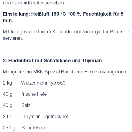
den Combidämpfer schieben.
Einstellung:
Heißluft
150 °C 100 % Feuchtigkeit für 5
min.
Mit fein geschnittenem Koriander und/oder glatter Petersilie
servieren.
2. Fladenbrot mit Schafskäse und Thymian
Menge für ein MKN Spezial Backblech FlexiRack ungelocht
2 kg Weizenmehr Typ 550
40 g frische Hefe
40 g Salz
2 EL Thymian - getrocknet
250 g Schafskäse