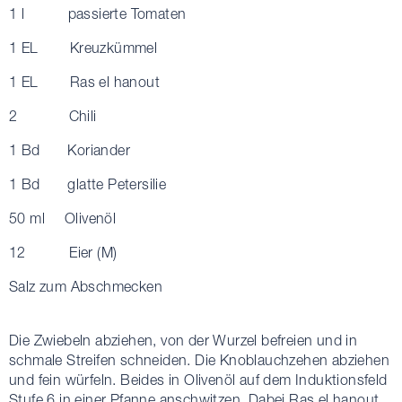
1 l passierte Tomaten
1 EL Kreuzkümmel
1 EL Ras el hanout
2 Chili
1 Bd Koriander
1 Bd glatte Petersilie
50 ml Olivenöl
12 Eier (M)
Salz zum Abschmecken
Die Zwiebeln abziehen, von der Wurzel befreien und in
schmale Streifen schneiden. Die Knoblauchzehen abziehen
und fein würfeln. Beides in Olivenöl auf dem Induktionsfeld
Stufe 6 in einer Pfanne anschwitzen. Dabei Ras el hanout,