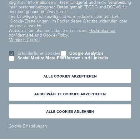
Zugriff auf Informationen in Ihrem Endgerät und in die Verarbeitung
Suivez-nous
Ihrer personenbezogenen Daten gemäß TDDDG und DSGVO für
die oben genannten Zwecke ein.
Ihre Einwilligung ist freiwillig und kann jederzeit über den Link
„Cookie-Einstellungen“ im Footer dieser Website widerrufen oder
angepasst werden.
Weitere Informationen finden Sie in unserer
déclaration de
confidentialité
und
Cookie-Policy
.
Mentions légales
Erforderliche Cookies
Google Analytics
Social Media: Meta Plattformen und Linkedin
DE
EN
ALLE COOKIES AKZEPTIEREN
DATENSCHUTZHINWEISE
DATENSCHUTZERKLÄRUNG SOCIAL MEDIA
AUSGEWÄHLTE COOKIES AKZEPTIEREN
AVIS DE CONFIDENTIALITÉ
TERMS AND CONDITIONS
MATERIAL COMPLIANCE
ALLE COOKIES ABLEHNEN
HINWEISGEBERSYSTEM
PARAMÈTRES DES COOKIES
Cookie-Einstellungen
KARRIERE
News
PARTNER
WAVECLEAN
ERSATZTEILE
®
LOGIN
SHOP
SHOP
MENTION LÉGALE