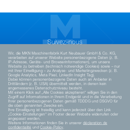
Suivez-nous
Wir, die MKN Maschinenfabrik Kurt Neubauer GmbH & Co. KG,
verarbeiten auf unserer Website personenbezogene Daten (z. B.
IP-Adresse, Geräte- und Browserinformationen), um unsere
Website zu betreiben (technisch notwendige Cookies) sowie – nur
mit Ihrer Einwilligung – zu Analyse- und Marketingzwecken (z. B.
Google Analytics, Meta Pixel, LinkedIn Insight Tag).
Dabei können personenbezogene Daten auch an Anbieter in
Drittländern (z. B. USA) übermittelt werden, in denen kein
angemessenes Datenschutzniveau besteht.
Mit einem Klick auf „Alle Cookies akzeptieren“ willigen Sie in den
Zugriff auf Informationen in Ihrem Endgerät und in die Verarbeitung
DE
EN
Ihrer personenbezogenen Daten gemäß TDDDG und DSGVO für
die oben genannten Zwecke ein.
Ihre Einwilligung ist freiwillig und kann jederzeit über den Link
„Cookie-Einstellungen“ im Footer dieser Website widerrufen oder
DATENSCHUTZHINWEISE
angepasst werden.
DATENSCHUTZERKLÄRUNG SOCIAL MEDIA
Weitere Informationen finden Sie in unserer
déclaration de
confidentialité
und
Cookie-Policy
.
AVIS DE CONFIDENTIALITÉ