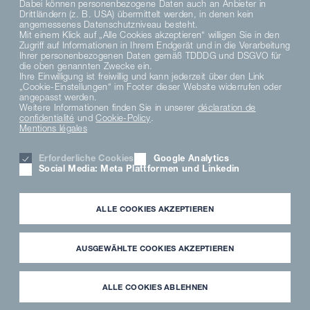
Dabei können personenbezogene Daten auch an Anbieter in
Drittländern (z. B. USA) übermittelt werden, in denen kein
angemessenes Datenschutzniveau besteht.
Mit einem Klick auf „Alle Cookies akzeptieren“ willigen Sie in den
Zugriff auf Informationen in Ihrem Endgerät und in die Verarbeitung
Ihrer personenbezogenen Daten gemäß TDDDG und DSGVO für
die oben genannten Zwecke ein.
Ihre Einwilligung ist freiwillig und kann jederzeit über den Link
„Cookie-Einstellungen“ im Footer dieser Website widerrufen oder
angepasst werden.
Weitere Informationen finden Sie in unserer
déclaration de
confidentialité
und
Cookie-Policy
.
Mentions légales
Erforderliche Cookies
Google Analytics
Social Media: Meta Plattformen und Linkedin
ALLE COOKIES AKZEPTIEREN
AUSGEWÄHLTE COOKIES AKZEPTIEREN
MKN We Care
Es sind die Kleinigkeiten,
ALLE COOKIES ABLEHNEN