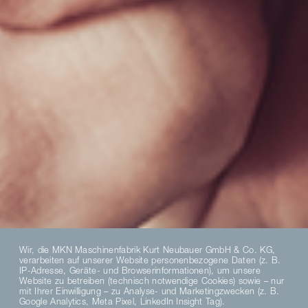
Wir, die MKN Maschinenfabrik Kurt Neubauer GmbH & Co. KG,
verarbeiten auf unserer Website personenbezogene Daten (z. B.
IP-Adresse, Geräte- und Browserinformationen), um unsere
Website zu betreiben (technisch notwendige Cookies) sowie – nur
mit Ihrer Einwilligung – zu Analyse- und Marketingzwecken (z. B.
Google Analytics, Meta Pixel, LinkedIn Insight Tag).