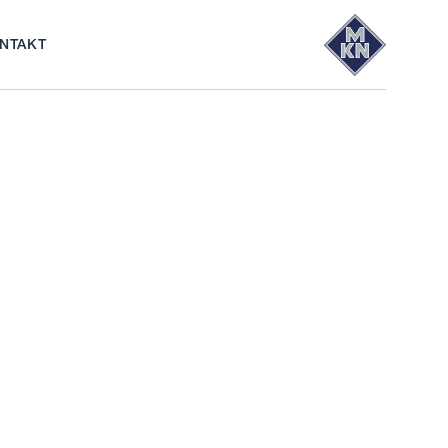
NTAKT
ews
PARTNER
WAVECLEAN
ERSATZTEILE
®
LOGIN
SHOP
SHOP