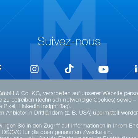
Suivez-nous
GmbH & Co. KG, verarbeiten auf unserer Website perso
zu betreiben (technisch notwendige Cookies) sowie – nu
Pixel, LinkedIn Insight Tag).
Anbieter in Drittländern (z. B. USA) übermittelt werd
illigen Sie in den Zugriff auf Informationen in Ihrem En
DE
DSGVO für die oben genannten Zwecke ein.