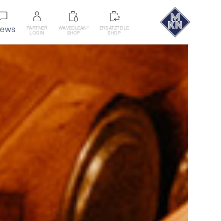
ews
PARTNER
WAVECLEAN
ERSATZTEILE
®
LOGIN
SHOP
SHOP