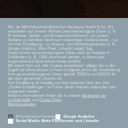
Wir, die MKN Maschinenfabrik Kurt Neubauer GmbH & Co. KG,
verarbeiten auf unserer Website personenbezogene Daten (z. B.
IP-Adresse, Geräte- und Browserinformationen), um unsere
Website zu betreiben (technisch notwendige Cookies) sowie – nur
mit Ihrer Einwilligung – zu Analyse- und Marketingzwecken (z. B.
Google Analytics, Meta Pixel, LinkedIn Insight Tag).
Dabei können personenbezogene Daten auch an Anbieter in
Drittländern (z. B. USA) übermittelt werden, in denen kein
angemessenes Datenschutzniveau besteht.
Mit einem Klick auf „Alle Cookies akzeptieren“ willigen Sie in den
Zugriff auf Informationen in Ihrem Endgerät und in die Verarbeitung
Ihrer personenbezogenen Daten gemäß TDDDG und DSGVO für
die oben genannten Zwecke ein.
Ihre Einwilligung ist freiwillig und kann jederzeit über den Link
„Cookie-Einstellungen“ im Footer dieser Website widerrufen oder
angepasst werden.
Weitere Informationen finden Sie in unserer
déclaration de
confidentialité
und
Cookie-Policy
.
Mentions légales
Erforderliche Cookies
Google Analytics
Social Media: Meta Plattformen und Linkedin