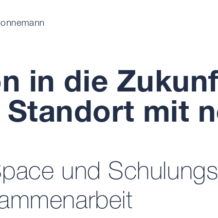
 Sonnemann
on in die Zukun
t Standort mit
pace und Schulungsz
sammenarbeit