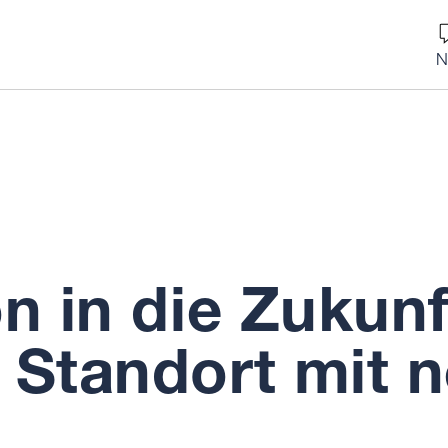
N
on in die Zukun
t Standort mit