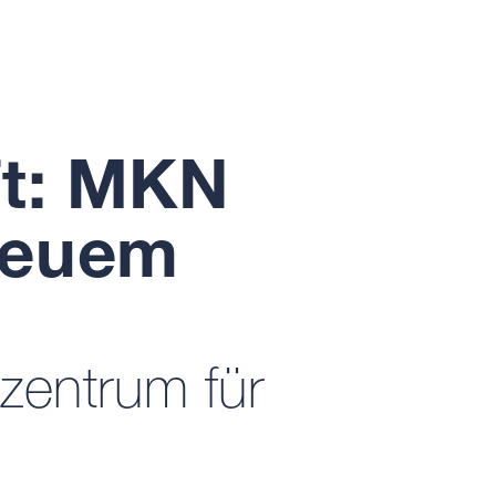
ft: MKN
 neuem
entrum für