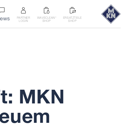
ews
PARTNER
WAVECLEAN
ERSATZTEILE
®
LOGIN
SHOP
SHOP
ft: MKN
 neuem