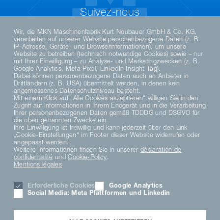
Suivez-nous
Wir, die MKN Maschinenfabrik Kurt Neubauer GmbH & Co. KG,
verarbeiten auf unserer Website personenbezogene Daten (z. B.
IP-Adresse, Geräte- und Browserinformationen), um unsere
Website zu betreiben (technisch notwendige Cookies) sowie – nur
mit Ihrer Einwilligung – zu Analyse- und Marketingzwecken (z. B.
Google Analytics, Meta Pixel, LinkedIn Insight Tag).
Dabei können personenbezogene Daten auch an Anbieter in
Drittländern (z. B. USA) übermittelt werden, in denen kein
angemessenes Datenschutzniveau besteht.
Mit einem Klick auf „Alle Cookies akzeptieren“ willigen Sie in den
Zugriff auf Informationen in Ihrem Endgerät und in die Verarbeitung
DE
Ihrer personenbezogenen Daten gemäß TDDDG und DSGVO für
die oben genannten Zwecke ein.
Ihre Einwilligung ist freiwillig und kann jederzeit über den Link
„Cookie-Einstellungen“ im Footer dieser Website widerrufen oder
DATENSCHUTZHINWEISE
angepasst werden.
DATENSCHUTZERKLÄRUNG SOCIAL MEDIA
Weitere Informationen finden Sie in unserer
déclaration de
confidentialité
und
Cookie-Policy
.
AVIS DE CONFIDENTIALITÉ
Mentions légales
TERMS AND CONDITIONS
MATERIAL COMPLIANCE
Erforderliche Cookies
Google Analytics
HINWEISGEBERSYSTEM
Social Media: Meta Plattformen und Linkedin
PARAMÈTRES DES COOKIES
KARRIERE
MENTION LÉGALE