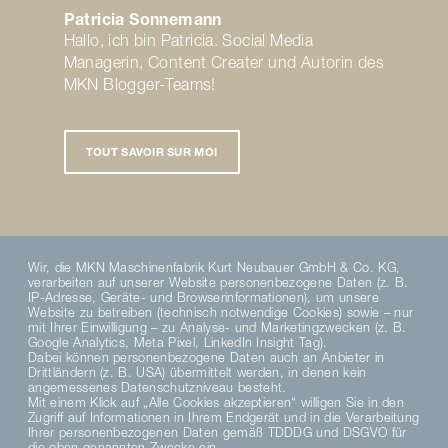
Patricia Sonnemann
Hallo, ich bin Patricia. Social Media
Managerin, Content Creater und Autorin des
MKN Blogger-Teams!
TOUT SAVOIR SUR MOI
Wir, die MKN Maschinenfabrik Kurt Neubauer GmbH & Co. KG,
verarbeiten auf unserer Website personenbezogene Daten (z. B.
PARTAGER SUR TWITTER
PARTAGER SUR FACEBOOK
ENVOYER PAR E-MAIL
IP-Adresse, Geräte- und Browserinformationen), um unsere
Website zu betreiben (technisch notwendige Cookies) sowie – nur
mit Ihrer Einwilligung – zu Analyse- und Marketingzwecken (z. B.
Google Analytics, Meta Pixel, LinkedIn Insight Tag).
Dabei können personenbezogene Daten auch an Anbieter in
Drittländern (z. B. USA) übermittelt werden, in denen kein
Suivez-nous
angemessenes Datenschutzniveau besteht.
Mit einem Klick auf „Alle Cookies akzeptieren“ willigen Sie in den
Zugriff auf Informationen in Ihrem Endgerät und in die Verarbeitung
Ihrer personenbezogenen Daten gemäß TDDDG und DSGVO für
die oben genannten Zwecke ein.