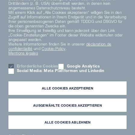
Suivez-nous
Drittländern (z. B. USA) übermittelt werden, in denen kein
angemessenes Datenschutzniveau besteht.
Mit einem Klick auf „Alle Cookies akzeptieren“ willigen Sie in den
Zugriff auf Informationen in Ihrem Endgerät und in die Verarbeitung
Ihrer personenbezogenen Daten gemäß TDDDG und DSGVO für
die oben genannten Zwecke ein.
Ihre Einwilligung ist freiwillig und kann jederzeit über den Link
„Cookie-Einstellungen“ im Footer dieser Website widerrufen oder
angepasst werden.
Weitere Informationen finden Sie in unserer
déclaration de
confidentialité
und
Cookie-Policy
.
Mentions légales
DE
EN
Erforderliche Cookies
Google Analytics
Social Media: Meta Plattformen und Linkedin
DATENSCHUTZHINWEISE
DATENSCHUTZERKLÄRUNG SOCIAL MEDIA
ALLE COOKIES AKZEPTIEREN
AVIS DE CONFIDENTIALITÉ
TERMS AND CONDITIONS
AUSGEWÄHLTE COOKIES AKZEPTIEREN
MATERIAL COMPLIANCE
HINWEISGEBERSYSTEM
PARAMÈTRES DES COOKIES
ALLE COOKIES ABLEHNEN
KARRIERE
MENTION LÉGALE