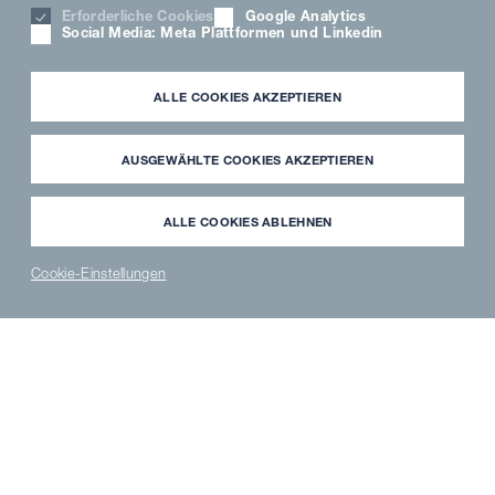
Erforderliche Cookies
Google Analytics
Social Media: Meta Plattformen und Linkedin
ALLE COOKIES AKZEPTIEREN
AUSGEWÄHLTE COOKIES AKZEPTIEREN
Wir haben Ihre
Anfrage für die
ALLE COOKIES ABLEHNEN
Digital Kitchen
Cookie-Einstellungen
Beratung erhalten
News
PARTNER
WAVECLEAN
ERSATZTEILE
®
LOGIN
SHOP
SHOP
Vielen Dank für Ihr
Interesse