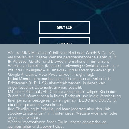
DEUTSCH
ENGLISH
Wir, die MKN Maschinenfabrik Kurt Neubauer GmbH & Co. KG,
verarbeiten auf unserer Website personenbezogene Daten (z. B.
IP-Adresse, Geräte- und Browserinformationen), um unsere
Website zu betreiben (technisch notwendige Cookies) sowie – nur
mit Ihrer Einwilligung – zu Analyse- und Marketingzwecken (z. B.
Google Analytics, Meta Pixel, LinkedIn Insight Tag).
Dabei können personenbezogene Daten auch an Anbieter in
Drittländern (z. B. USA) übermittelt werden, in denen kein
angemessenes Datenschutzniveau besteht.
Mit einem Klick auf „Alle Cookies akzeptieren“ willigen Sie in den
Zugriff auf Informationen in Ihrem Endgerät und in die Verarbeitung
Ihrer personenbezogenen Daten gemäß TDDDG und DSGVO für
die oben genannten Zwecke ein.
Ihre Einwilligung ist freiwillig und kann jederzeit über den Link
„Cookie-Einstellungen“ im Footer dieser Website widerrufen oder
angepasst werden.
Weitere Informationen finden Sie in unserer
déclaration de
confidentialité
und
Cookie-Policy
.