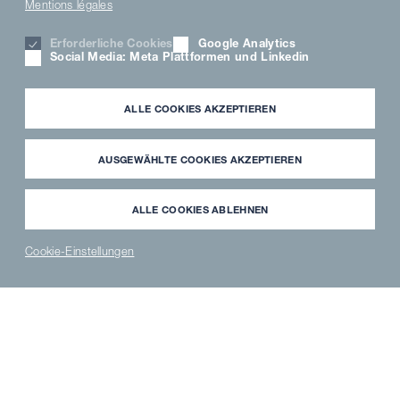
Mentions légales
Erforderliche Cookies
Google Analytics
Social Media: Meta Plattformen und Linkedin
ALLE COOKIES AKZEPTIEREN
AUSGEWÄHLTE COOKIES AKZEPTIEREN
ALLE COOKIES ABLEHNEN
Cookie-Einstellungen
News
PARTNER
WAVECLEAN
ERSATZTEILE
®
LOGIN
SHOP
SHOP